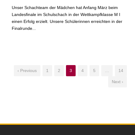
Unser Schachteam der Mädchen hat Anfang März beim
Landesfinale im Schulschach in der Wettkampfklasse M I
einen Erfolg erzielt. Unsere Schülerinnen erreichten in der
Finalrunde...
‹ Previous
1
2
3
4
5
…
14
Next ›