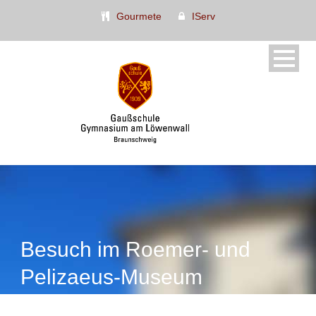
Gourmete
IServ
Besuch im Roemer- und
Pelizaeus-Museum