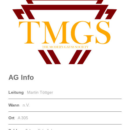
AG Info
Leitung
Martin Töttger
Wann
n.V.
Ort
A 305