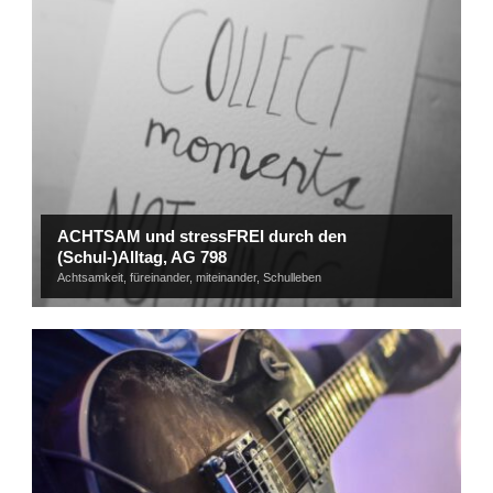
ACHTSAM und stressFREI durch den
(Schul-)Alltag, AG 798
Achtsamkeit
,
füreinander
,
miteinander
,
Schulleben