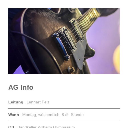
AG Info
Leitung
Lennart Pelz
Wann
Montag, wöchentlich, 8./9. Stunde
Ort
Bandkeller Wilhelm Gymnasium