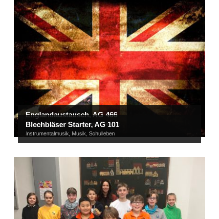
Englandaustausch, AG 466
Blechbläser Starter, AG 101
Schüleraustausch
,
Schulleben
,
Sprache
Instrumentalmusik
,
Musik
,
Schulleben