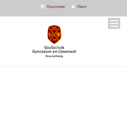
Gourmete
IServ
Rock Band, AG 182 (Gruppe
Pelz)