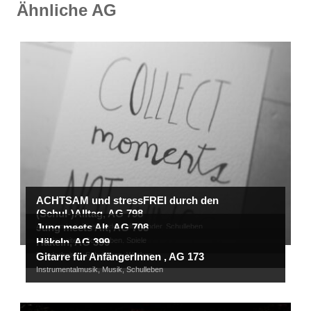
Ähnliche AG
ACHTSAM und stressFREI durch den
(Schul-)Alltag, AG 798
Jung meets Alt, AG 708
Achtsamkeit
,
füreinander
,
miteinander
,
Schulleben
Handarbeiten
Häkeln, AG 399
,
Schulleben
,
Spiele
Handarbeiten
Gitarre für AnfängerInnen , AG 173
,
Schulleben
,
Werken
Instrumentalmusik
,
Musik
,
Schulleben