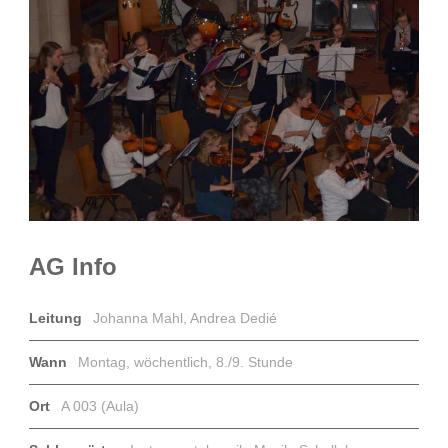
AG Info
Leitung
Johanna Mahl, Andrea Dedié
Wann
Montag, wöchentlich, 8./9. Stunde
Ort
A 003 (Aula)