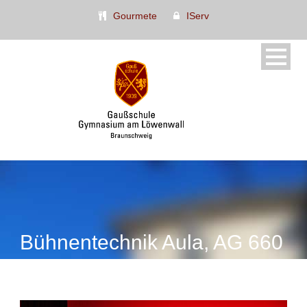
Gourmete
IServ
Bühnentechnik Aula, AG 660