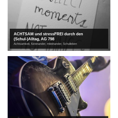
ACHTSAM und stressFREI durch den
(Schul-)Alltag, AG 798
Achtsamkeit
,
füreinander
,
miteinander
,
Schulleben