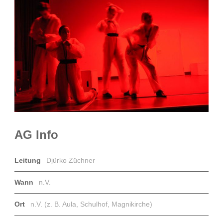
AG Info
Leitung
Djürko Züchner
Wann
n.V.
Ort
n.V. (z. B. Aula, Schulhof, Magnikirche)