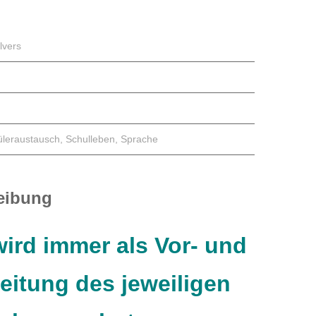
lvers
üleraustausch
,
Schulleben
,
Sprache
eibung
ird immer als Vor- und
eitung des jeweiligen