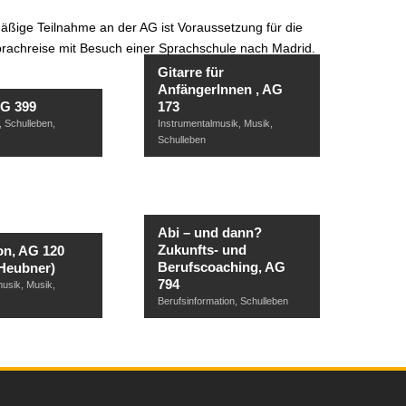
äßige Teilnahme an der AG ist Voraussetzung für die
rachreise mit Besuch einer Sprachschule nach Madrid.
Gitarre für
AnfängerInnen , AG
AG 399
173
,
Schulleben
,
Instrumentalmusik
,
Musik
,
Schulleben
Abi – und dann?
Zukunfts- und
on, AG 120
Berufscoaching, AG
Heubner)
794
musik
,
Musik
,
Berufsinformation
,
Schulleben