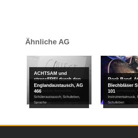
Ähnliche AG
ACHTSAM und
stressFREI durch den
Rock Band, A
(Schul-)Alltag, AG 798
(Gruppe Pelz)
Englandaustausch, AG
Blechbläser S
466
101
Achtsamkeit
,
füreinander
,
Instrumentalmusik
,
miteinander
,
Schulleben
Schulleben
Schüleraustausch
,
Schulleben
,
Instrumentalmusik
,
Sprache
Schulleben