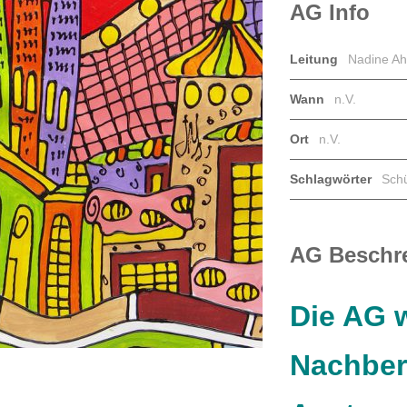
AG Info
Leitung
Nadine Ah
Wann
n.V.
Ort
n.V.
Schlagwörter
Sch
AG Beschr
Die AG w
Nachber