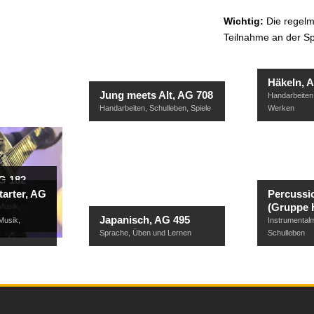
Wichtig:
Die regelm
Teilnahme an der Sp
Häkeln, 
Jung meets Alt, AG 708
Handarbeiten
Handarbeiten
,
Schulleben
,
Spiele
Werken
G 182
tarter, AG
Percussi
(Gruppe 
Musik
,
Japanisch, AG 495
Musik
,
Instrumental
Sprache
,
Üben und Lernen
Schulleben