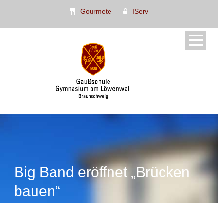
Gourmete
IServ
Big Band eröffnet „Brücken
bauen“