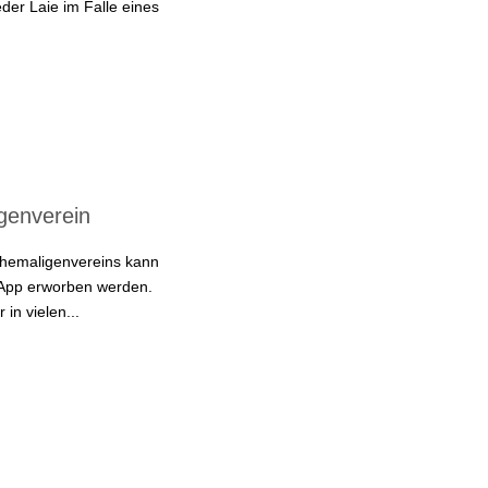
eder Laie im Falle eines
genverein
Ehemaligenvereins kann
n App erworben werden.
in vielen...